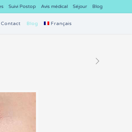
es
Suivi Postop
Avis médical
Séjour
Blog
Contact
Blog
Français