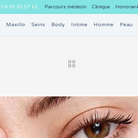
3 6 35 23 57 12
Parcours médecin
Clinique
Honorair
e
Maxillo
Seins
Body
Intime
Homme
Peau