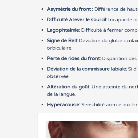
Asymétrie du front :
Différence de haute
Difficulté à lever le sourcil:
Incapacité ou 
Lagophtalmie:
Difficulté à fermer compl
Signe de Bell:
Déviation du globe oculaire
orbiculaire.
Perte de rides du front:
Disparition des 
Déviation de la commissure labiale:
Si d
observée.
Altération du goût:
Une atteinte du nerf
de la langue.
Hyperacousie:
Sensibilité accrue aux br