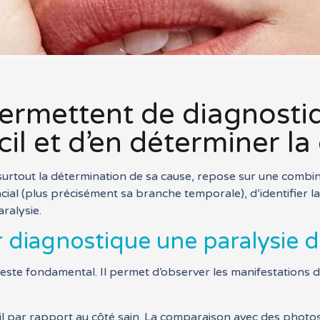
ermettent de diagnosti
cil et d’en déterminer la
t surtout la détermination de sa cause, repose sur une combi
acial (plus précisément sa branche temporale), d’identifier la 
aralysie.
 diagnostique une paralysie d
reste fondamental. Il permet d’observer les manifestations d
 par rapport au côté sain. La comparaison avec des photos an