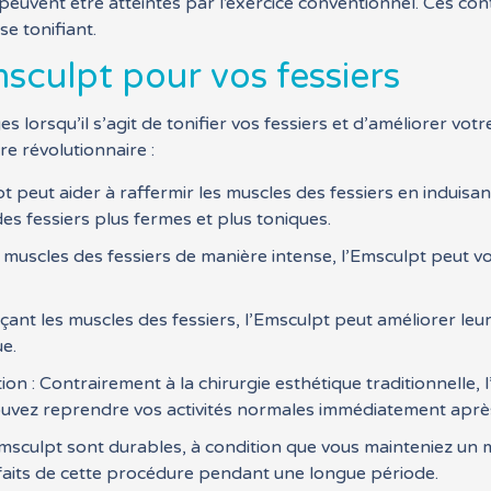
 peuvent être atteintes par l’exercice conventionnel. Ces con
e tonifiant.
sculpt pour vos fessiers
lorsqu’il s’agit de tonifier vos fessiers et d’améliorer vo
e révolutionnaire :
 peut aider à raffermir les muscles des fessiers en induisa
s fessiers plus fermes et plus toniques.
s muscles des fessiers de manière intense, l’Emsculpt peut vou
rçant les muscles des fessiers, l’Emsculpt peut améliorer leur
ue.
n : Contrairement à la chirurgie esthétique traditionnelle, 
uvez reprendre vos activités normales immédiatement aprè
Emsculpt sont durables, à condition que vous mainteniez un m
nfaits de cette procédure pendant une longue période.