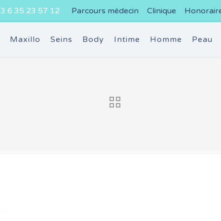
3 6 35 23 57 12
Parcours médecin
Clinique
Honorair
e
Maxillo
Seins
Body
Intime
Homme
Peau