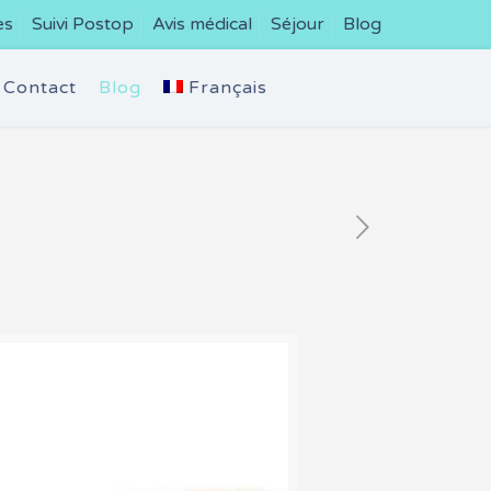
es
Suivi Postop
Avis médical
Séjour
Blog
Contact
Blog
Français