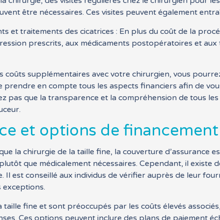
 la chirurgie, des visites régulières chez le chirurgien pour 
peuvent être nécessaires. Ces visites peuvent également entr
t traitements des cicatrices : En plus du coût de la procéd
ssion prescrits, aux médicaments postopératoires et aux tr
 coûts supplémentaires avec votre chirurgien, vous pourrez
iel de prendre en compte tous les aspects financiers afin de 
bliez pas que la transparence et la compréhension de tous les
uceur.
ce et options de financement
e que la chirurgie de la taille fine, la couverture d’assurance
lutôt que médicalement nécessaires. Cependant, il existe des
. Il est conseillé aux individus de vérifier auprès de leur 
s exceptions.
a taille fine et sont préoccupés par les coûts élevés associ
enses. Ces options peuvent inclure des plans de paiement é