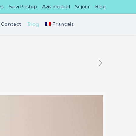
es
Suivi Postop
Avis médical
Séjour
Blog
Contact
Blog
Français