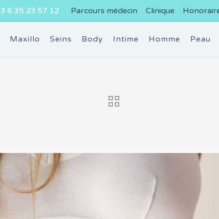
3 6 35 23 57 12
Parcours médecin
Clinique
Honorair
e
Maxillo
Seins
Body
Intime
Homme
Peau