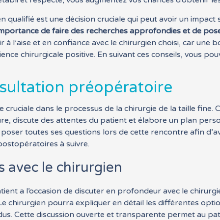
établi et respecté, vous augmentez vos chances d’obtenir les
 qualifié est une décision cruciale qui peut avoir un impact si
importance de faire des recherches approfondies et de pose
 à l’aise et en confiance avec le chirurgien choisi, car une
nce chirurgicale positive. En suivant ces conseils, vous pouv
sultation préopératoire
ruciale dans le processus de la chirurgie de la taille fine. C
dure, discute des attentes du patient et élabore un plan pers
de poser toutes ses questions lors de cette rencontre afin d
postopératoires à suivre.
 avec le chirurgien
atient a l’occasion de discuter en profondeur avec le chirurg
Le chirurgien pourra expliquer en détail les différentes optio
endus. Cette discussion ouverte et transparente permet au pa