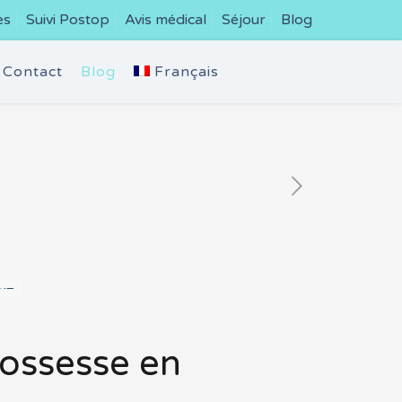
es
Suivi Postop
Avis médical
Séjour
Blog
Contact
Blog
Français
rossesse en