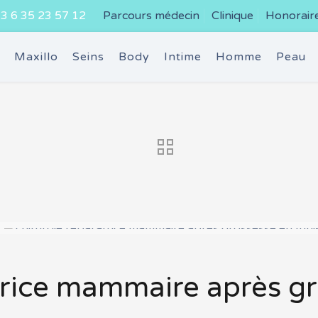
3 6 35 23 57 12
Parcours médecin
Clinique
Honorair
e
Maxillo
Seins
Body
Intime
Homme
Peau
trice mammaire après g