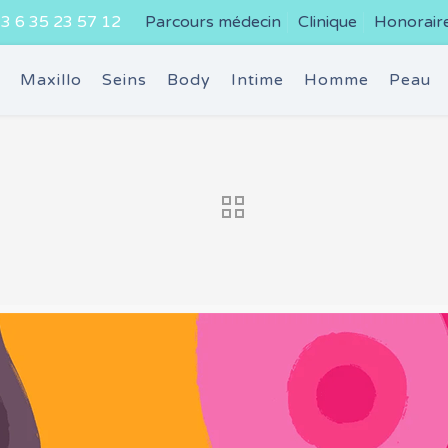
3 6 35 23 57 12
Parcours médecin
Clinique
Honorair
e
Maxillo
Seins
Body
Intime
Homme
Peau