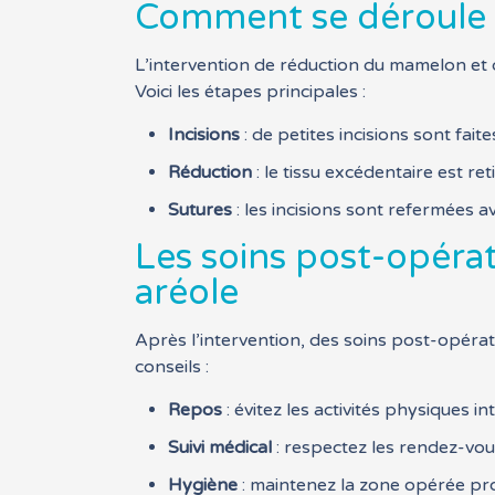
Comment se déroule l
L’intervention de réduction du mamelon et d
Voici les étapes principales :
Incisions
: de petites incisions sont fai
Réduction
: le tissu excédentaire est reti
Sutures
: les incisions sont refermées a
Les soins post-opéra
aréole
Après l’intervention, des soins post-opérat
conseils :
Repos
: évitez les activités physiques 
Suivi médical
: respectez les rendez-vous
Hygiène
: maintenez la zone opérée prop