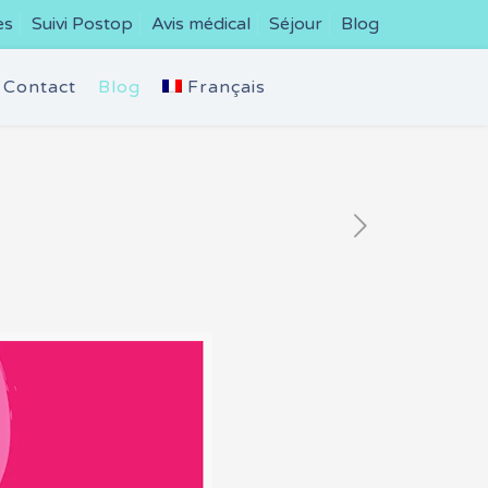
es
Suivi Postop
Avis médical
Séjour
Blog
Contact
Blog
Français