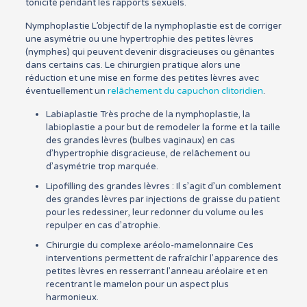
tonicité pendant les rapports sexuels.
Nymphoplastie L’objectif de la nymphoplastie est de corriger
une asymétrie ou une hypertrophie des petites lèvres
(nymphes) qui peuvent devenir disgracieuses ou gênantes
dans certains cas. Le chirurgien pratique alors une
réduction et une mise en forme des petites lèvres avec
éventuellement un
relâchement du capuchon clitoridien
.
Labiaplastie Très proche de la nymphoplastie, la
labioplastie a pour but de remodeler la forme et la taille
des grandes lèvres (bulbes vaginaux) en cas
d’hypertrophie disgracieuse, de relâchement ou
d’asymétrie trop marquée.
Lipofilling des grandes lèvres : Il s’agit d’un comblement
des grandes lèvres par injections de graisse du patient
pour les redessiner, leur redonner du volume ou les
repulper en cas d’atrophie.
Chirurgie du complexe aréolo-mamelonnaire Ces
interventions permettent de rafraîchir l’apparence des
petites lèvres en resserrant l’anneau aréolaire et en
recentrant le mamelon pour un aspect plus
harmonieux.