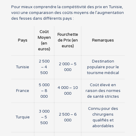
Pour mieux comprendre la compétitivité des prix en Tunisie,
voici une comparaison des coûts moyens de l’augmentation
des fesses dans différents pays :
Coût
Fourchette
Moyen
Pays
de Prix (en
Remarques
(en
euros)
euros)
2 500
Destination
2 000 – 5
Tunisie
– 4
populaire pour le
000
500
tourisme médical
5 000
Coût élevé en
4 000 – 10
France
– 8
raison des normes
000
000
de santé strictes
Connu pour des
3 000
2 500 – 6
chirurgiens
Turquie
– 5
000
qualifiés et
500
abordables