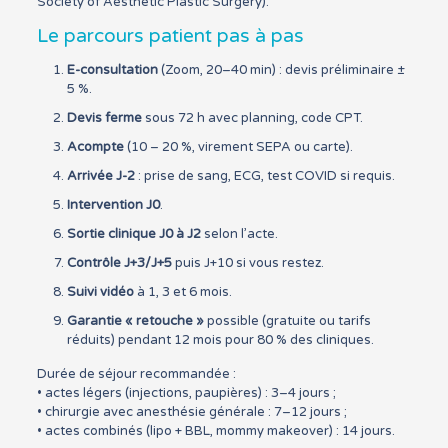
Society of Aesthetic Plastic Surgery).
Le parcours patient pas à pas
E-consultation
(Zoom, 20–40 min) : devis préliminaire ±
5 %.
Devis ferme
sous 72 h avec planning, code CPT.
Acompte
(10 – 20 %, virement SEPA ou carte).
Arrivée J-2
: prise de sang, ECG, test COVID si requis.
Intervention J0
.
Sortie clinique J0 à J2
selon l’acte.
Contrôle J+3/J+5
puis J+10 si vous restez.
Suivi vidéo
à 1, 3 et 6 mois.
Garantie « retouche »
possible (gratuite ou tarifs
réduits) pendant 12 mois pour 80 % des cliniques.
Durée de séjour recommandée :
• actes légers (injections, paupières) : 3–4 jours ;
• chirurgie avec anesthésie générale : 7–12 jours ;
• actes combinés (lipo + BBL, mommy makeover) : 14 jours.