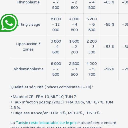
Rhinoplastie
– 7
– 2
– 4
–63 %
–3
500
800
800
8 000
4 000
5 200
Lifting visage
– 12
– 4
– 6
–55 %
–3
000
800
800
3 800
1 800
2 200
Liposuccion 3
– 4
– 2
– 3
–53 %
–3
zones
800
200
300
6 000
2 800
4 200
Abdominoplastie
– 7
– 3
– 5
–58 %
–2
800
500
700
Qualité et sécurité (indices composites 1–10) :
• Matériel CE : FRA 10, MLT 10, TUN 7.
• Taux infection postop (2023) : FRA 0,6 %, MLT 0,7 %, TUN
1,5 %.
• Litige assurance/an : FRA 3 ‰, MLT 4 ‰, TUN 9 ‰.
La
Tunisie reste imbattable sur le prix
mais présente encore