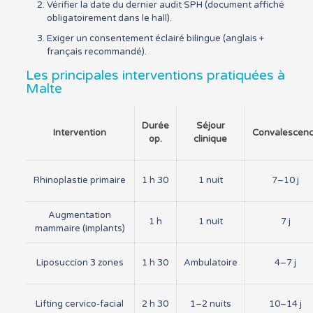
Vérifier la date du dernier audit SPH (document affiché
obligatoirement dans le hall).
Exiger un consentement éclairé bilingue (anglais +
français recommandé).
Les principales interventions pratiquées à
Malte
Durée
Séjour
Intervention
Convalescen
op.
clinique
Rhinoplastie primaire
1 h 30
1 nuit
7–10 j
Augmentation
1 h
1 nuit
7 j
mammaire (implants)
Liposuccion 3 zones
1 h 30
Ambulatoire
4–7 j
Lifting cervico-facial
2 h 30
1–2 nuits
10–14 j