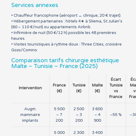
Services annexes
• Chauffeur francophone (aéroport ↔ clinique, 20 € trajet).
• Hébergement partenaires : hôtels 4★ à Sliema, St Julian’s
(60 – 110 €/nuit) ou appartements Airbnb.
• Infirmière de nuit (50 €/12 h) possible les 48 premières
heures.
• Visites touristiques à rythme doux : Three Cities, croisière
Gozo/Comino.
Comparaison tarifs chirurgie esthétique
Malte – Tunisie – France (2025)
Écart
Éc
France
Tunisie
Malte
Tunisie
Ma
Intervention
(€)
(€)
(€)
vs
v
France
Fra
Augm.
5 500
2 500
3 600
mammaire
– 7
– 3
– 4
–55 %
–3
implants
200
200
900
5 000
2 300
3 400