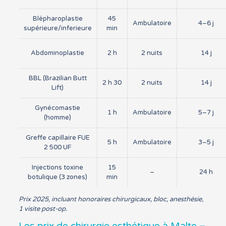
Blépharoplastie
45
Ambulatoire
4–6 j
supérieure/inferieure
min
Abdominoplastie
2 h
2 nuits
14 j
BBL (Brazilian Butt
2 h 30
2 nuits
14 j
Lift)
Gynécomastie
1 h
Ambulatoire
5–7 j
(homme)
Greffe capillaire FUE
5 h
Ambulatoire
3–5 j
2 500 UF
Injections toxine
15
–
24 h
botulique (3 zones)
min
Prix 2025, incluant honoraires chirurgicaux, bloc, anesthésie,
1 visite post-op.