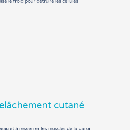
e le froid pour détruire les cellules
 relâchement cutané
peau et à resserrer les muscles de la paroi