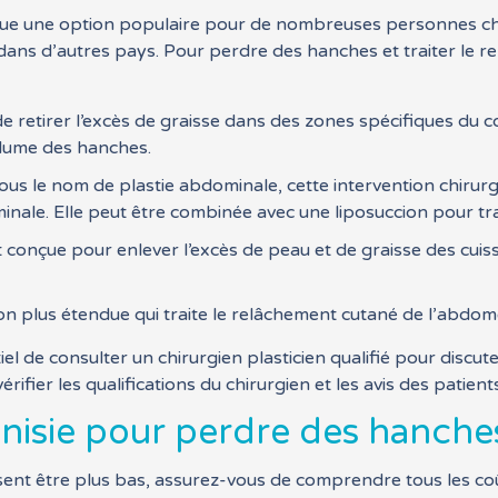
venue une option populaire pour de nombreuses personnes c
ns d’autres pays. Pour perdre des hanches et traiter le rel
 retirer l’excès de graisse dans des zones spécifiques du co
olume des hanches.
s le nom de plastie abdominale, cette intervention chirurgic
inale. Elle peut être combinée avec une liposuccion pour tr
 conçue pour enlever l’excès de peau et de graisse des cuis
on plus étendue qui traite le relâchement cutané de l’abdom
iel de consulter un chirurgien plasticien qualifié pour discut
rifier les qualifications du chirurgien et les avis des patien
unisie pour perdre des hanche
issent être plus bas, assurez-vous de comprendre tous les co