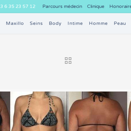
3 6 35 23 57 12
Parcours médecin
Clinique
Honorair
e
Maxillo
Seins
Body
Intime
Homme
Peau