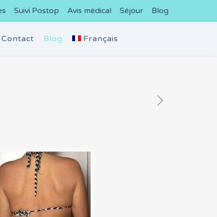
es
Suivi Postop
Avis médical
Séjour
Blog
Contact
Blog
Français