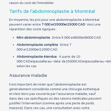
raison du coût de l’immobilier.
Tarifs de l’abdominoplastie à Montréal
En moyenne, les prix pour une abdominoplastie à Montréal
peuvent varier entre
7 000
et15000
e
t
15000
CAD
. Voici une
répartition des coûts typiques :
Mini-abdominoplastie
: Entre 5 000
et8000
e
t
8000
CAD
Abdominoplastie complète
: Entre 7
000
et12000
e
t
12000
CAD
Abdominoplastie étendue
: À partir de 10
000
CADetpeutallerau−delaˋde15000
C
A
De
tp
e
u
t
a
ll
er
a
u
−
d
e
l
selon les cas.
Assurance maladie
Il est important de noter que l’abdominoplastie est
généralement considérée comme une chirurgie esthétique
et n’est donc pas couverte par l’assurance maladie, sauf
dans des cas spécifiques où des raisons médicales peuvent
justifier l’intervention (comme après une perte de poids
massive). Dans ces cas, une consultation avec votre