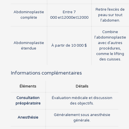
Retire l’excès de
Abdominoplastie
Entre 7
peau sur tout
complète
000
et12000
e
t
12000
l’abdomen.
Combine
l’abdominoplastie
Abdominoplastie
avec d’autres
À partir de 10 000 $
étendue
procédures,
comme le lifting
des cuisses.
Informations complémentaires
Éléments
Détails
Consultation
Évaluation médicale et discussion
préopératoire
des objectifs.
Généralement sous anesthésie
Anesthésie
générale.