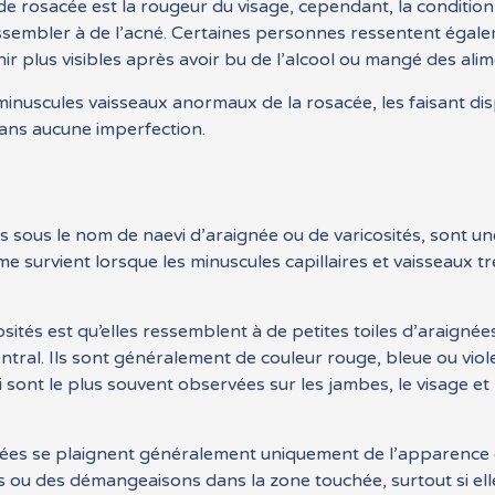
 de rosacée est la rougeur du visage, cependant, la condit
ressembler à de l’acné. Certaines personnes ressentent éga
r plus visibles après avoir bu de l’alcool ou mangé des alim
nuscules vaisseaux anormaux de la rosacée, les faisant disp
sans aucune imperfection.
sous le nom de naevi d’araignée ou de varicosités, sont une
ème survient lorsque les minuscules capillaires et vaisseaux
osités est qu’elles ressemblent à de petites toiles d’araignée
ntral. Ils sont généralement de couleur rouge, bleue ou viole
sont le plus souvent observées sur les jambes, le visage et 
ées se plaignent généralement uniquement de l’apparence 
 ou des démangeaisons dans la zone touchée, surtout si ell