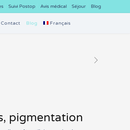
es
Suivi Postop
Avis médical
Séjour
Blog
Contact
Blog
Français
es, pigmentation