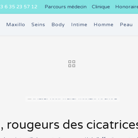
3 6 35 23 57 12
Parcours médecin
Clinique
Honorair
e
Maxillo
Seins
Body
Intime
Homme
Peau
, rougeurs des cicatric