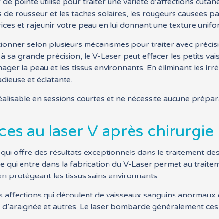
pointe utilisé pour traiter une variété d’affections cutanées
 de rousseur et les taches solaires, les rougeurs causées par
catrices et rajeunir votre peau en lui donnant une texture unif
tionner selon plusieurs mécanismes pour traiter avec précisi
à sa grande précision, le V-Laser peut effacer les petits v
r la peau et les tissus environnants. En éliminant les irrégu
adieuse et éclatante.
réalisable en sessions courtes et ne nécessite aucune prépa
ces au laser V après chirurgie
qui offre des résultats exceptionnels dans le traitement des
e qui entre dans la fabrication du V-Laser permet au traite
n protégeant les tissus sains environnants.
es affections qui découlent de vaisseaux sanguins anormaux 
s d’araignée et autres. Le laser bombarde généralement ces 