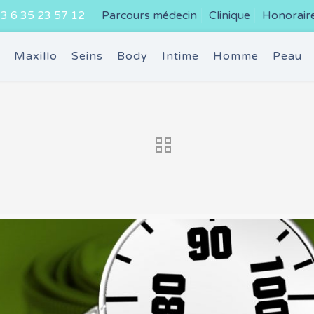
3 6 35 23 57 12
Parcours médecin
Clinique
Honorair
e
Maxillo
Seins
Body
Intime
Homme
Peau