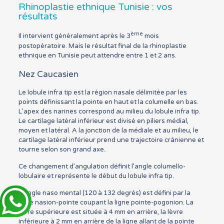
Rhinoplastie ethnique Tunisie : vos
résultats
ème
Il intervient généralement après le 3
mois
postopératoire. Mais le résultat final de la rhinoplastie
ethnique en Tunisie peut attendre entre 1 et 2 ans.
Nez Caucasien
Le lobule infra tip est la région nasale délimitée par les
points définissant la pointe en haut et la columelle en bas.
L’apex des narines correspond au milieu du lobule infra tip.
Le cartilage latéral inférieur est divisé en piliers médial,
moyen et latéral. A la jonction de la médiale et au milieu, le
cartilage latéral inférieur prend une trajectoire crânienne et
tourne selon son grand axe.
Ce changement d’angulation définit l’angle columello-
lobulaire et représente le début du lobule infra tip.
L’angle naso mental (120 à 132 degrés) est défini par la
ligne nasion-pointe coupant la ligne pointe-pogonion. La
lèvre supérieure est située à 4 mm en arrière, la lèvre
inférieure à 2 mm en arrière de la ligne allant de la pointe