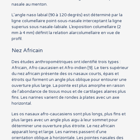
nasale au menton.
L’angle naso labial (90 à 120 degrés) est déterminé par la
ligne columellaire point-sous-nasale interceptant la ligne
superius sous nasale-labiale. L’exposition columellaire (2
mm à 4 mm) définit la relation alarcolumellaire en vue de
profil.
Nez Africain
Des études anthropométriques ont identifié trois types :
Africain, Afro caucasien et Afro-indien [9]. Le tiers supérieur
du nez africain présente des os nasaux courts, épais et
étroits qui forment un angle plus oblique pour entourer une
ouverture plus large. La pointe est plus amorphe en raison
de l’abondance de tissus mous et de cartilages alaires plus
fins. Les narines varient de rondes à plates avec un axe
horizontal.
Les os nasaux afro-caucasiens sont plus longs, plus fins et
plus larges avec un angle plus aigu à leur sommet pour
déterminer une ouverture plus étroite. Le nez africain
apparaît long et large. Les narines passent d’une
orientation oblique à horizontale. Les pointes nasales des