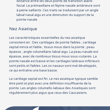
distance entre les deux points de transition alaire-
facial. Le prémaxillaire et l’épine nasale antérieure sont
à peine saillants. Ces traits se traduisent par un angle
labial nasal aigu et une diminution du support de la
pointe nasale
Nez Asiatique
Les caractéristiques essentielles du nez asiatique
consistent en : Des cartilages de pointe faibles ; cartilage
septal mince et faible ; tissus mous dans la pointe ; peau
épaisse ; angle columellaire-labial aigu. La peau nasale est
épaisse, avec de nombreux tissus mous sous-cutanés. La
pointe nasale est basse et les cartilages latéraux inférieurs
sont petits et faibles. Les os nasaux sont mal développés,
ce qui entraîne une base basse.
Le cartilage septal est fin. Le nez asiatique typique semble
être petit et plat avec une définition insuffisante de la
pointe. Les angles columello-labiaux des Asiatiques sont
régulièrement plus aigus que ceux des Caucasiens.