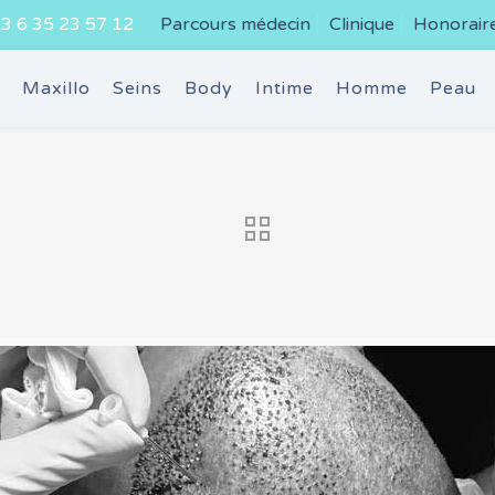
3 6 35 23 57 12
Parcours médecin
Clinique
Honorair
e
Maxillo
Seins
Body
Intime
Homme
Peau