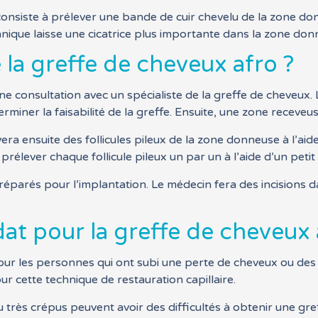
consiste à prélever une bande de cuir chevelu de la zone donn
hnique laisse une cicatrice plus importante dans la zone don
a greffe de cheveux afro ?
consultation avec un spécialiste de la greffe de cheveux. Le
iner la faisabilité de la greffe. Ensuite, une zone receveus
era ensuite des follicules pileux de la zone donneuse à l’ai
 prélever chaque follicule pileux un par un à l’aide d’un pet
préparés pour l’implantation. Le médecin fera des incisions 
at pour la greffe de cheveux 
ur les personnes qui ont subi une perte de cheveux ou des c
r cette technique de restauration capillaire.
très crépus peuvent avoir des difficultés à obtenir une gref