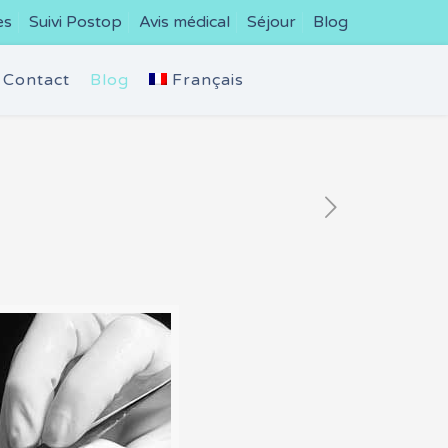
es
Suivi Postop
Avis médical
Séjour
Blog
Contact
Blog
Français