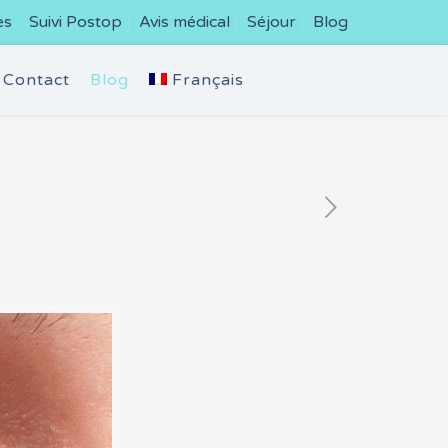
es
Suivi Postop
Avis médical
Séjour
Blog
Contact
Blog
Français