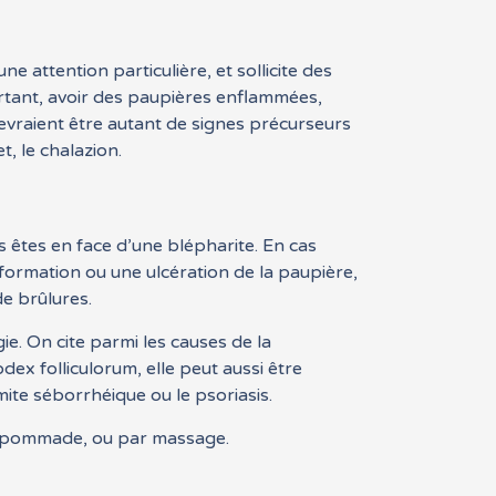
e attention particulière, et sollicite des
tant, avoir des paupières enflammées,
devraient être autant de signes précurseurs
t, le chalazion.
s êtes en face d’une blépharite. En cas
ormation ou une ulcération de la paupière,
e brûlures.
e. On cite parmi les causes de la
dex folliculorum, elle peut aussi être
ite séborrhéique ou le psoriasis.
une pommade, ou par massage.