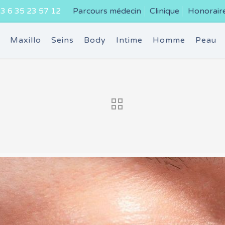
3 6 35 23 57 12
Parcours médecin
Clinique
Honorair
e
Maxillo
Seins
Body
Intime
Homme
Peau