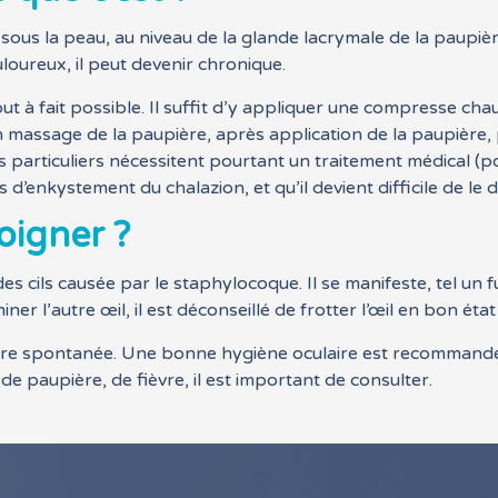
us la peau, au niveau de la glande lacrymale de la paupière 
oureux, il peut devenir chronique.
out à fait possible. Il suffit d’y appliquer une compresse ch
assage de la paupière, après application de la paupière, pe
s particuliers nécessitent pourtant un traitement médical (p
s d’enkystement du chalazion, et qu’il devient difficile de l
oigner ?
es cils causée par le staphylocoque. Il se manifeste, tel un fur
r l’autre œil, il est déconseillé de frotter l’œil en bon état 
ière spontanée. Une bonne hygiène oculaire est recommandé
de paupière, de fièvre, il est important de consulter.