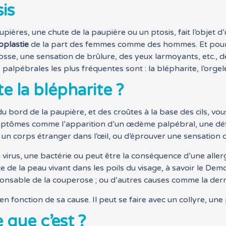
sis
ières, une chute de la paupière ou un ptosis, fait l’objet d’un
oplastie
de la part des femmes comme des hommes. Et pour
osse, une sensation de brûlure, des yeux larmoyants, etc., 
palpébrales les plus fréquentes sont : la blépharite, l’orgele
 la blépharite ?
 bord de la paupière, et des croûtes à la base des cils, vou
symptômes comme l’apparition d’un œdème palpébral, une déf
 un corps étranger dans l’œil, ou d’éprouver une sensation d
virus, une bactérie ou peut être la conséquence d’une allergi
e de la peau vivant dans les poils du visage, à savoir le Demo
onsable de la couperose ; ou d’autres causes comme la derm
 en fonction de sa cause. Il peut se faire avec un collyre, 
 que c’est ?