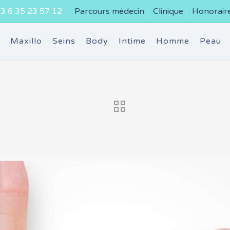
3 6 35 23 57 12
Parcours médecin
Clinique
Honorair
e
Maxillo
Seins
Body
Intime
Homme
Peau