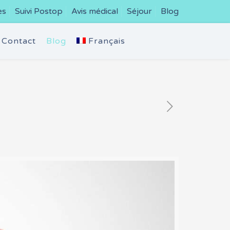
es
Suivi Postop
Avis médical
Séjour
Blog
Contact
Blog
Français