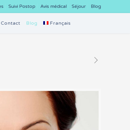
es
Suivi Postop
Avis médical
Séjour
Blog
Contact
Blog
Français