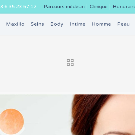
3 6 35 23 57 12
Parcours médecin
Clinique
Honorair
e
Maxillo
Seins
Body
Intime
Homme
Peau