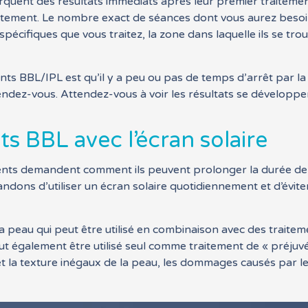
ent des résultats immédiats après leur premier traitement
raitement. Le nombre exact de séances dont vous aurez bes
écifiques que vous traitez, la zone dans laquelle ils se tro
s BBL/IPL est qu’il y a peu ou pas de temps d’arrêt par la
endez-vous. Attendez-vous à voir les résultats se développ
ts BBL avec l’écran solaire
nts demandent comment ils peuvent prolonger la durée de vi
ons d’utiliser un écran solaire quotidiennement et d’éviter l
la peau qui peut être utilisé en combinaison avec des traitem
eut également être utilisé seul comme traitement de « préjuvé
t la texture inégaux de la peau, les dommages causés par le so