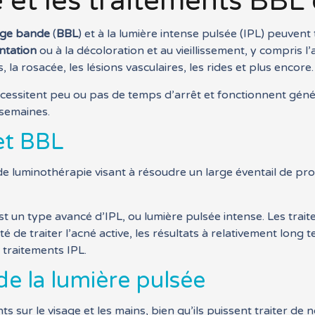
 et les traitements BBL 
arge bande
(
BBL
) et à la lumière intense pulsée (IPL) peuvent
ntation
ou à la décoloration et au vieillissement, y compris l’a
la rosacée, les lésions vasculaires, les rides et plus encore.
écessitent peu ou pas de temps d’arrêt et fonctionnent gén
 semaines.
et BBL
de luminothérapie visant à résoudre un large éventail de pr
st un type avancé d’IPL, ou lumière pulsée intense. Les tra
 traiter l’acné active, les résultats à relativement long ter
 traitements IPL.
e la lumière pulsée
ts sur le visage et les mains, bien qu’ils puissent traiter d