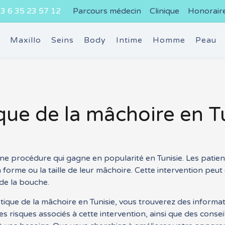
3 6 35 23 57 12
Parcours médecin
Clinique
Honorair
e
Maxillo
Seins
Body
Intime
Homme
Peau
que de la mâchoire en Tu
 une procédure qui gagne en popularité en Tunisie. Les patie
la forme ou la taille de leur mâchoire. Cette intervention pe
 de la bouche.
tique de la mâchoire en Tunisie, vous trouverez des informat
es risques associés à cette intervention, ainsi que des consei