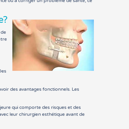
ence ou à corriger un problème de santé, ce
e?
 de
être
 Des
avoir des avantages fonctionnels. Les
ajeure qui comporte des risques et des
avec leur chirurgien esthétique avant de