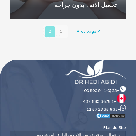
تجميل الانف بدون جراحة
2
1
Prev page
+33 (0)1 84 800 400
+1 437-880-3675
+33 6 35 23 57 12
Plan du Site
زراعة القرنية في تونس: التكلفة والطرق المستخدمة