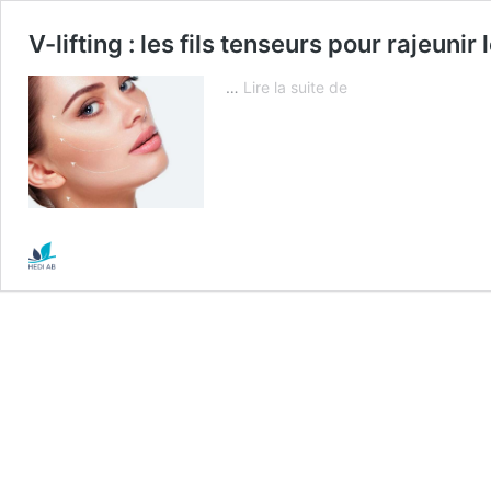
V-lifting : les fils tenseurs pour rajeunir
V-
…
Lire la suite de
lifting
:
les
fils
tenseurs
pour
rajeunir
le
visage