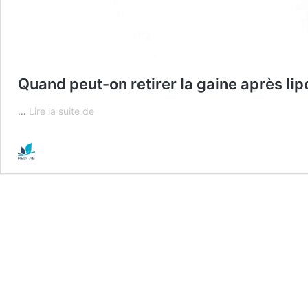
Quand peut-on retirer la gaine après lipo
Quand
…
Lire la suite de
peut-
on
retirer
la
gaine
après
lipofilling
fessier
?