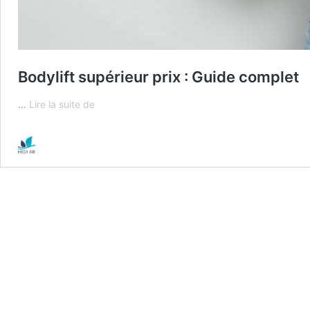
Bodylift supérieur prix : Guide complet
Bodylift
…
Lire la suite de
supérieur
prix
:
Guide
complet