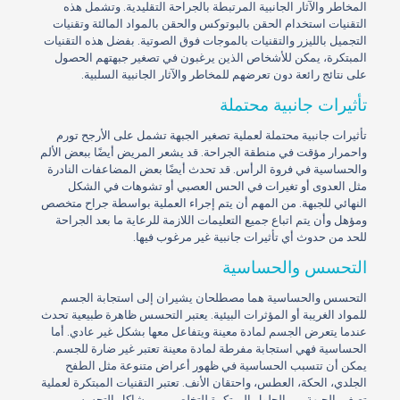
المخاطر والآثار الجانبية المرتبطة بالجراحة التقليدية. وتشمل هذه
التقنيات استخدام الحقن بالبوتوكس والحقن بالمواد المالئة وتقنيات
التجميل بالليزر والتقنيات بالموجات فوق الصوتية. بفضل هذه التقنيات
المبتكرة، يمكن للأشخاص الذين يرغبون في تصغير جبهتهم الحصول
على نتائج رائعة دون تعرضهم للمخاطر والآثار الجانبية السلبية.
تأثيرات جانبية محتملة
تأثيرات جانبية محتملة لعملية تصغير الجبهة تشمل على الأرجح تورم
واحمرار مؤقت في منطقة الجراحة. قد يشعر المريض أيضًا ببعض الألم
والحساسية في فروة الرأس. قد تحدث أيضًا بعض المضاعفات النادرة
مثل العدوى أو تغيرات في الحس العصبي أو تشوهات في الشكل
النهائي للجبهة. من المهم أن يتم إجراء العملية بواسطة جراح متخصص
ومؤهل وأن يتم اتباع جميع التعليمات اللازمة للرعاية ما بعد الجراحة
للحد من حدوث أي تأثيرات جانبية غير مرغوب فيها.
التحسس والحساسية
التحسس والحساسية هما مصطلحان يشيران إلى استجابة الجسم
للمواد الغريبة أو المؤثرات البيئية. يعتبر التحسس ظاهرة طبيعية تحدث
عندما يتعرض الجسم لمادة معينة ويتفاعل معها بشكل غير عادي. أما
الحساسية فهي استجابة مفرطة لمادة معينة تعتبر غير ضارة للجسم.
يمكن أن تتسبب الحساسية في ظهور أعراض متنوعة مثل الطفح
الجلدي، الحكة، العطس، واحتقان الأنف. تعتبر التقنيات المبتكرة لعملية
تصغير الجبهة من الحلول المبتكرة للتخلص من مشاكل التحسس