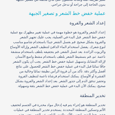
بدون الحاجة إلى جراحة أو تدخل جراحي.
عملية خفض خط الشعر و تصغير الجبهة
إعداد الشعر والفروة
إعداد الشعر والفروة هو خطوة مهمة في عملية تغيير مظهرك مع عملية
خفض خط الشعر. قبل البدء في العملية، يجب عليك تجهيز الشعر
والفروة بشكل صحيح. قم بغسل الشعر جيدًا باستخدام شامبو مناسب
لنوع شعرك. يفضل استخدام الماء الدافئ لتنظيف الشعر وإزالة الأوساخ
والزيوت الزائدة. بعد غسل الشعر، قم بتجفيفه بلطف باستخدام منشفة
ناعمة. ثم، قم بتمشيط الشعر بلطف باستخدام مشط واسع الأسنان
لإزالة التشابك وتسهيل عملية خفض خط الشعر. يجب أن يكون الشعر
جافًا تمامًا قبل البدء في عملية خفض خط الشعر للحصول على نتائج
أفضل وأكثر دقة. تأكد من أن فروة الرأس نظيفة تمامًا وخالية من
القشرة أو الأوساخ. يمكنك استخدام فرشاة ناعمة لتنظيف الفروة
وتحفيز تدفق الدم إلى جذور الشعر. بعد إعداد الشعر والفروة بشكل
صحيح، يمكنك الآن البدء في عملية خفض خط الشعر بثقة وسهولة.
تخدير المنطقة
تخدير المنطقة هو إجراء يتم فيه إدخال مواد مخدرة في الجسم لتخفيف
الألم وتسكين المنطقة المحددة. يستخدم تخدير المنطقة في عمليات
خفض خط الشعر لتجنب الألم والتوتر الناجم عن القص. تعتبر هذه