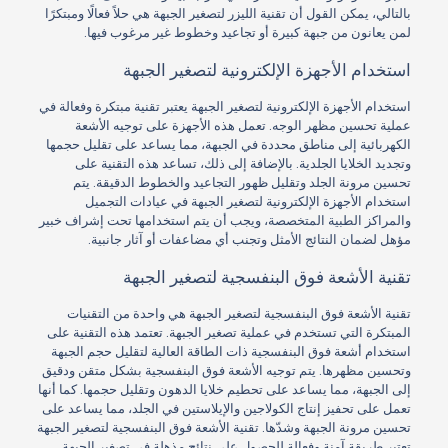
بالتالي، يمكن القول أن تقنية الليزر لتصغير الجبهة هي حلاً فعالًا ومبتكرًا
لمن يعانون من جبهة كبيرة أو تجاعيد وخطوط غير مرغوب فيها.
استخدام الأجهزة الإلكترونية لتصغير الجبهة
استخدام الأجهزة الإلكترونية لتصغير الجبهة يعتبر تقنية مبتكرة وفعالة في
عملية تحسين مظهر الوجه. تعمل هذه الأجهزة على توجيه الأشعة
الكهربائية إلى مناطق محددة في الجبهة، مما يساعد على تقليل حجمها
وتجديد الخلايا الجلدية. بالإضافة إلى ذلك، تساعد هذه التقنية على
تحسين مرونة الجلد وتقليل ظهور التجاعيد والخطوط الدقيقة. يتم
استخدام الأجهزة الإلكترونية لتصغير الجبهة في عيادات التجميل
والمراكز الطبية المتخصصة، ويجب أن يتم استخدامها تحت إشراف خبير
مؤهل لضمان النتائج الأمثل وتجنب أي مضاعفات أو آثار جانبية.
تقنية الأشعة فوق البنفسجية لتصغير الجبهة
تقنية الأشعة فوق البنفسجية لتصغير الجبهة هي واحدة من التقنيات
المبتكرة التي تستخدم في عملية تصغير الجبهة. تعتمد هذه التقنية على
استخدام أشعة فوق البنفسجية ذات الطاقة العالية لتقليل حجم الجبهة
وتحسين مظهرها. يتم توجيه الأشعة فوق البنفسجية بشكل متقن ودقيق
إلى الجبهة، مما يساعد على تحطيم خلايا الدهون وتقليل حجمها. كما أنها
تعمل على تحفيز إنتاج الكولاجين والإيلاستين في الجلد، مما يساعد على
تحسين مرونة الجبهة وشدّها. تقنية الأشعة فوق البنفسجية لتصغير الجبهة
تعتبر طريقة آمنة وفعالة للحصول على نتائج مذهلة في تصغير الجبهة