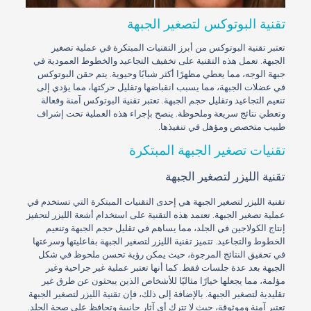
تقنية البوتوكس لتصغير الجبهة
تعتبر تقنية البوتوكس من أبرز التقنيات المبتكرة في عملية تصغير
الجبهة. تعمل هذه التقنية على تخفيف التجاعيد والخطوط العمودية في
جبهة الوجه، مما يعطي مظهرًا أكثر شبابًا وحيوية. يتم حقن البوتوكس
في عضلات الجبهة، مما يسبب انقباضها وتقليل حركتها، مما يؤدي إلى
تنعيم التجاعيد وتقليل حجم الجبهة. تعتبر تقنية البوتوكس آمنة وفعالة
وتعطي نتائج سريعة وملحوظة. ينصح بإجراء هذه العملية تحت إشراف
طبيب متخصص ومؤهل في تنفيذها.
تقنيات تصغير الجبهة المبتكرة
تقنية الليزر لتصغير الجبهة
تقنية الليزر لتصغير الجبهة هي إحدى التقنيات المبتكرة التي تستخدم في
عملية تصغير الجبهة. تعتمد هذه التقنية على استخدام أشعة الليزر لتحفيز
إنتاج الكولاجين في الجلد، مما يساهم في تقليل حجم الجبهة وتنعيم
الخطوط والتجاعيد. تتميز تقنية الليزر لتصغير الجبهة بفاعليتها وسرعتها
في تحقيق النتائج المرجوة، حيث يمكن رؤية تحسن ملحوظ في شكل
الجبهة بعد عدة جلسات فقط. كما أنها تعتبر عملية غير جراحية وغير
مؤلمة، مما يجعلها خيارًا مثاليًا للأشخاص الذين يبحثون عن طرق غير
تقليدية لتصغير الجبهة. بالإضافة إلى ذلك، فإن تقنية الليزر لتصغير الجبهة
تعتبر آمنة وموثوقة، حيث لا تترك أي آثار جانبية وتحافظ على صحة الجلد.