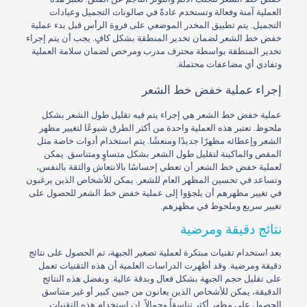
العملية آمنة وفعالة وتستخدم عادةً في صالونات التجميل وعيادات
التجميل. يتم تطبيق المخدر الموضعي على فروة الرأس قبل بدء عملية
خفض خط الشعر لضمان تخدير المنطقة بشكل كافٍ. يجب أن يتم إجراء
تخدير المنطقة بواسطة محترف مدرب ومرخص لضمان سلامة العملية
وتفادي أي مضاعفات محتملة.
إجراء عملية خفض خط الشعر
عملية خفض خط الشعر هي إجراء يتم فيه تقليل طول الشعر بشكل
ملحوظ. تعتبر هذه العملية واحدة من أكثر الطرق شيوعًا لتغيير مظهر
الشعر وإعطائه مظهرًا جديدًا ومنعشًا. يتم استخدام أدوات خاصة مثل
المقص والماكينة لتقليل طول الشعر بشكل متساوٍ ومتناسق. يمكن
لعملية خفض خط الشعر أن تعطي إحساسًا بالانتعاش والثقة بالنفس،
وتساعد في تحسين المظهر العام للشعر. يمكن للأشخاص الذين يرغبون
في تغيير مظهرهم أن يلجؤوا إلى عملية خفض خط الشعر للحصول على
تغيير سريع وملحوظ في مظهرهم.
نتائج دقيقة ومرضية
بعد استخدام تقنيات مبتكرة لعملية تصغير الجبهة، تم الحصول على نتائج
دقيقة ومرضية. وقد أظهرت الدراسات العلمية أن هذه التقنيات تعمل
على تقليل حجم الجبهة بشكل فعال وبدقة عالية. وبفضل هذه النتائج
الدقيقة، يمكن للأشخاص الذين يعانون من جبين كبير أو غير متناسق
الحصول على مظهر أكثر تناسقاً وجمالاً. إن استخدام هذه التقنيات