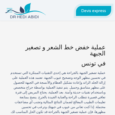
Devis express
عملية خفض خط الشعر و تصغير
الجبهة
في تونس
عملية تصغير الجبهة بالجراحة هي إحدى التقنيات المبتكرة التي تستخدم
في تحسين مظهر الوجه وتصحيح عيوب الجبهة. تعتمد هذه العملية على
إزالة الجلد الزائد وإعادة تشكيل العظام والأنسجة في الجبهة للحصول
على مظهر متناسق وجميل. يتم تنفيذ العملية بواسطة جراح متخصص
وباستخدام تقنيات حديثة وآمنة. بعد العملية، يحتاج المريض إلى فترة
تعافي قصيرة تتطلب الراحة والعناية الجيدة بالجرح. ينصح بمتابعة
تعليمات الطبيب المعالج لضمان النتائج المثالية وتجنب أي مضاعفات
محتملة. إذا كنت تعاني من عيوب في جبهتك وترغب في تحسين
مظهرها، فإن عملية تصغير الجبهة بالجراحة قد تكون الحل المناسب لك.