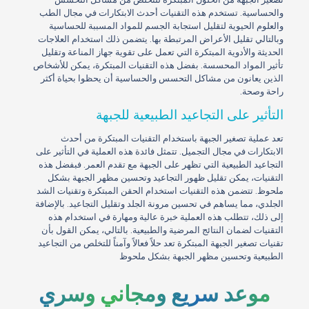
والحساسية. تستخدم هذه التقنيات أحدث الابتكارات في مجال الطب
والعلوم الحيوية لتقليل استجابة الجسم للمواد المسببة للحساسية
وبالتالي تقليل الأعراض المرتبطة بها. يتضمن ذلك استخدام العلاجات
الحديثة والأدوية المبتكرة التي تعمل على تقوية جهاز المناعة وتقليل
تأثير المواد المحسسة. بفضل هذه التقنيات المبتكرة، يمكن للأشخاص
الذين يعانون من مشاكل التحسس والحساسية أن يحظوا بحياة أكثر
راحة وصحة.
التأثير على التجاعيد الطبيعية للجبهة
تعد عملية تصغير الجبهة باستخدام التقنيات المبتكرة من أحدث
الابتكارات في مجال التجميل. تتمثل فائدة هذه العملية في التأثير على
التجاعيد الطبيعية التي تظهر على الجبهة مع تقدم العمر. فبفضل هذه
التقنيات، يمكن تقليل ظهور التجاعيد وتحسين مظهر الجبهة بشكل
ملحوظ. تتضمن هذه التقنيات استخدام الحقن المبتكرة وتقنيات الشد
الجلدي، مما يساهم في تحسين مرونة الجلد وتقليل التجاعيد. بالإضافة
إلى ذلك، تتطلب هذه العملية خبرة عالية ومهارة في استخدام هذه
التقنيات لضمان النتائج المرضية والطبيعية. بالتالي، يمكن القول بأن
تقنيات تصغير الجبهة المبتكرة تعد حلاً فعالاً وآمناً للتخلص من التجاعيد
الطبيعية وتحسين مظهر الجبهة بشكل ملحوظ
موعد سريع ومجاني وسري