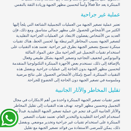
المبتكرة يعد حلاً فعالاً وآمناً لتحسين مظهر الجبهة وزيادة الثقة بالنفس.
عملية غير جراحية
تعتبر عملية تصغير الجبهة من العمليات التجميلية الشائعة التي يلجأ إليها
الكثير من الأشخاص للحصول على مظهر جمالي متناسق. ومع ذلك، فإن
العديد من الأشخاص يفضلون الابتعاد عن العمليات الجراحية التقليدية
لتصغير الجبهة بسبب المخاطر المرتبطة بها. لحسن الحظ، هناك تقنيات
مبتكرة تسمح بتصغير الجبهة بطرق غير جراحية. تعتمد هذه التقنيات على
استخدام تقنيات التجميل غير الجراحية مثل حقن المواد المالئة
والبوتوكس لتخفيف التجاعيد وتصغير الجبهة بشكل طبيعي وفعال.
بالإضافة إلى ذلك، تستخدم بعض الأجهزة المبتكرة التكنولوجيا المتقدمة
لتحسين مظهر الجبهة بدون الحاجة إلى عمليات جراحية. وبفضل هذه
التقنيات المبتكرة، أصبح بإمكان الأشخاص الحصول على نتائج مرضية
وملموسة في تصغير الجبهة دون الحاجة إلى الخضوع للجراحة.
تقليل المخاطر والآثار الجانبية
تعتبر تقنيات تصغير الجبهة المبتكرة واحدة من أهم الابتكارات في مجال
التجميل وتحسين مظهر الوجه. تهدف هذه التقنيات إلى تقليل المخاطر
والآثار الجانبية التي قد تنجم عن عملية تصغير الجبهة التقليدية. فبدلاً من
استخدام الجراحة التقليدية والتخدير العام، تعتمد تقنيات التصغير
المبتكرة على استخدام تقنيات غير جراحية وتخدير موضعي. وبفضل
ذلك، يمكن للمرضى الاستفادة من فوائد تصغير الجبهة مع تقليل