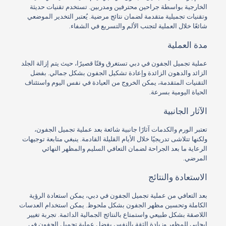
الخارجية بواسطة جراحين محترفين ومدربين. تستخدم تقنيات حديثة
وتقنيات تجميلية متقدمة لضمان نتائج مرضية. يُعتبر التخدير الموضعي
شائعًا خلال العملية لتجنب الألم والتسريع في الشفاء.
مدة العملية
عملية تجميل الجفون في دبي تستغرق وقتًا قصيرًا، حيث يتم إزالة الجلد
الزائد والدهون الزائدة وإعادة تشكيل الجفون بشكل جمالي. بفضل
التقنيات المتقدمة، يمكن الخروج من العيادة في نفس اليوم واستئناف
الحياة اليومية بسرعة.
الآثار الجانبية
تعتبر الورم والكدمات آثارًا جانبية شائعة بعد عملية تجميل الجفون،
ولكنها تتلاشى تدريجيًا خلال الأيام القليلة القادمة. ينبغي متابعة توجيهات
الرعاية ما بعد الجراحة لضمان التعافي السليم والمظهر النهائي
المرضي.
الاستعادة والنتائج
بعد التعافي من عملية تجميل الجفون في دبي، يمكن استعادة الرؤية
الكاملة وتحسين مظهر الجفون بشكل ملحوظ. يمكن استخدام العدسات
اللاصقة بشكل طبيعي واستمتاع بالنتائج الجمالية الدائمة. تجربة تغيير
إيجابي للمظهر وزيادة الثقة بالنفس بفضل عملية تجميل الجفون في