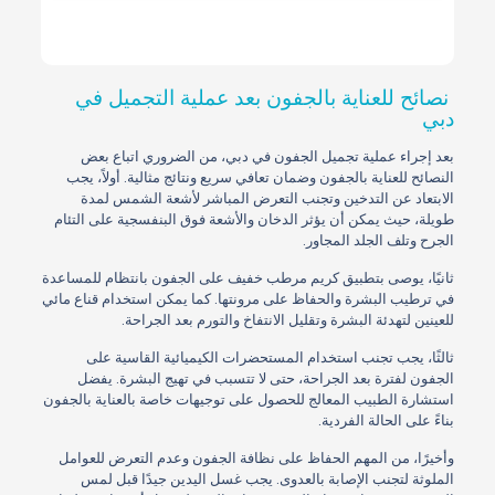
نصائح للعناية بالجفون بعد عملية التجميل في
دبي
بعد إجراء عملية تجميل الجفون في دبي، من الضروري اتباع بعض
النصائح للعناية بالجفون وضمان تعافي سريع ونتائج مثالية. أولاً، يجب
الابتعاد عن التدخين وتجنب التعرض المباشر لأشعة الشمس لمدة
طويلة، حيث يمكن أن يؤثر الدخان والأشعة فوق البنفسجية على التئام
الجرح وتلف الجلد المجاور.
ثانيًا، يوصى بتطبيق كريم مرطب خفيف على الجفون بانتظام للمساعدة
في ترطيب البشرة والحفاظ على مرونتها. كما يمكن استخدام قناع مائي
للعينين لتهدئة البشرة وتقليل الانتفاخ والتورم بعد الجراحة.
ثالثًا، يجب تجنب استخدام المستحضرات الكيميائية القاسية على
الجفون لفترة بعد الجراحة، حتى لا تتسبب في تهيج البشرة. يفضل
استشارة الطبيب المعالج للحصول على توجيهات خاصة بالعناية بالجفون
بناءً على الحالة الفردية.
وأخيرًا، من المهم الحفاظ على نظافة الجفون وعدم التعرض للعوامل
الملوثة لتجنب الإصابة بالعدوى. يجب غسل اليدين جيدًا قبل لمس