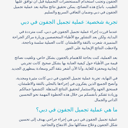
الجفون وتجنب استخدام المستحضرات التجميلية قبل أن توافق عليها
الطبيب. باتباع هذه النصائح، يمكن تحقيق نتائج مثالية بعد عملية تجميل
الجفون في دبي وضمان التعافي السريع والسليم.
تجربة شخصية: عملية تجميل الجفون في دبي
عندما قررت إجراء عملية تجميل الجفون في دبي، كنت مترددة في
البداية، ولكن بعد التشاور مع الأطباء المتخصصين وزيارة مراكز الجراحة
المتميزة، شعرت بالثقة والاطمئنان. كانت العملية سلسة وناجحة،
ولاحظت النتائج الإيجابية على الفور.
بعد العملية، كنت بحاجة للاهتمام بالجفون بشكل خاص، وتلقيت نصائح
قيمة من الأطباء حول كيفية العناية بها بشكل صحيح. كانت تجربتي
إيجابية ومحفزة للغاية، وأنا الآن أشعر بثقة أكبر وسعادة بمظهري الجديد.
في النهاية، تجربة عملية تجميل الجفون في دبي كانت مثيرة ومجدية،
وأنصح الجميع الذين يفكرون في إجراءها بالتحلي بالثقة والاطمئنان،
فستحق الجهد والاستثمار لتحقيق النتائج المذهلة. اكتشفوا جمالكم
وزيادة ثقتكم بأنفسكم من خلال هذه الخطوة المهمة نحو التحسين
الذاتي والجمال.
ما هي عملية تجميل الجفون في دبي؟
عملية تجميل الجفون في دبي هي إجراء جراحي يهدف إلى تحسين
شكل الجفون وعلاج مشاكلها مثل الانتفاخ والتجاعيد.