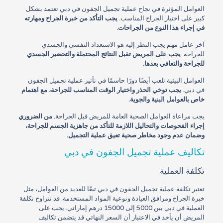
العوامل المؤثرة في نجاح عملية تجميل الجفون في دبي تعتمد بشكل
كبير على اختيار الجراح المناسب.
يجب التأكد من خبرة الجراح ومهارته
في إجراء هذا النوع من الجراحات.
آخر عامل مهم يجب النظر إليه هو الاستعداد النفسي والجسدي
للجراحة.
يجب على المريض تقبل النتائج المحتملة والتحضير الجسدي
للجراحة والتعافي بعدها.
العوامل البيئية تلعب أيضًا دورًا حاسمًا في تأثير عملية تجميل الجفون
في دبي.
يجب توخي الحذر واختيار الوقت المناسب للجراحة، مع اهتمام
خاص بالعوامل البنية والجوية.
يجب مراعاة العوامل الصحية العامة للمريض قبل الجراحة.
من الضروري
إجراء الفحوصات والتحاليل اللازمة للتأكد من جاهزية الجسم للجراحة،
وضمان عدم وجود مخاطر صحية تعيق عملية التجميل.
تكاليف عملية تجميل الجفون في دبي
تكلفة العملية
تعتبر تكلفة عملية تجميل الجفون في دبي تبعًا للعديد من العوامل، مثل
خبرة الجراح ومرافق العيادة ونوعية المواد المستخدمة. قد تتراوح تكلفة
العملية في دبي بين 5000 إلى 15000 درهم إماراتي. يجب على
المريض أن يأخذ في الاعتبار أن السعر النهائي قد يتضمن تكاليف