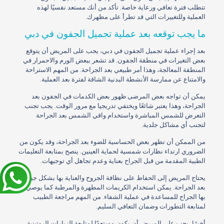
تتطلب فترة تعافي ورعاية خاصة. تأكد من أنك مستعد نفسيًا لهذه
العملية وللتغييرات التي قد تطرأ على مظهرك.
ما يجب توقعه بعد عملية تجميل الجفون في دبي
بعد إجراء عملية تجميل الجفون في دبي، يجب على المريض أن يتوقع
بعض التغيرات في منطقة الجفون. قد تشعر ببعض الورم والاحمرار في
المنطقة المعالجة، وهذا أمر طبيعي بعد الجراحة. من المهم الاستراحة
والامتناع عن ممارسة الأنشطة البدنية الشاقة لفترة بعد العملية.
يمكن أن تواجه بعض المرضى ظهور بعض الكدمات في الجفون بعد
الجراحة، وهذا يعتبر شائعًا ويختفي تدريجيا مع مرور الوقت. يجب تجنب
التعرض للشمس المباشرة واستخدام واقي الشمس بعد الجراحة
لتجنب أي مشاكل جلدية.
من الممكن أن تظهر بعض الحساسية للضوء بعد الجراحة، وقد يكون من
الضروري ارتداء نظارات شمسية لحماية العينين. ينصح بمتابعة التعليمات
الطبية المقدمة من قبل الجراح بعناية وعدم تجاهل أي توجيهات.
يحتاج المريض إلى الحفاظ على نظافة الجروح والعناية بها بشكل جيد
بعد الجراحة. يمكن استخدام الكريمات المطهرة والمرطبة كما يوصي
بها الجراح للمساعدة في عملية الشفاء. من المهم مراجعة الطبيب
لمتابعة التطورات وضمان التعافي السليم.
أخيرًا، يجب على المريض أن يكون مستعدًا لمتابعة الزيارات الروتينية