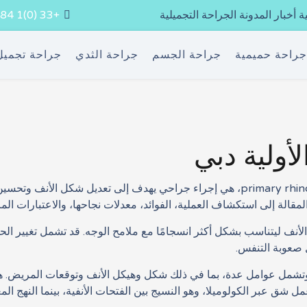
ة
أخبار المدونة الجراحة التجميلية
+33 (0)1 84 800 400
راحة حميمية
جراحة الجسم
جراحة الثدي
جراحة تجميل
أولية دبي
عملية تجميل الأنف الأولية، أو ما يُعرف بالـ primary rhinoplasty، هي إجراء جراحي يهدف
مقالة إلى استكشاف العملية، الفوائد، معدلات نجاحها، والاعتبارات المرت
ر الأنف ليتناسب بشكل أكثر انسجامًا مع ملامح الوجه. قد تشمل تغيير ا
ل صعوبة التنفس.
شمل عوامل عدة، بما في ذلك شكل وهيكل الأنف وتوقعات المريض. هناك 
عمل شق عبر الكولوميلا، وهو النسيج بين الفتحات الأنفية، بينما النهج 