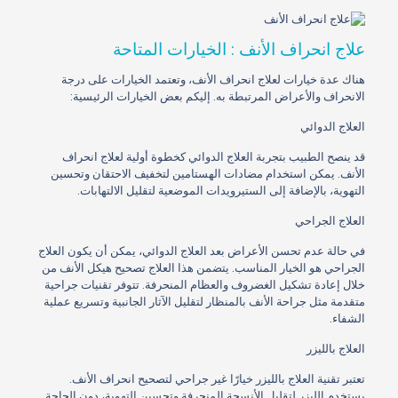
علاج انحراف الأنف : الخيارات المتاحة
هناك عدة خيارات لعلاج انحراف الأنف، وتعتمد الخيارات على درجة
الانحراف والأعراض المرتبطة به. إليكم بعض الخيارات الرئيسية:
العلاج الدوائي
قد ينصح الطبيب بتجربة العلاج الدوائي كخطوة أولية لعلاج انحراف
الأنف. يمكن استخدام مضادات الهستامين لتخفيف الاحتقان وتحسين
التهوية، بالإضافة إلى الستيرويدات الموضعية لتقليل الالتهابات.
العلاج الجراحي
في حالة عدم تحسن الأعراض بعد العلاج الدوائي، يمكن أن يكون العلاج
الجراحي هو الخيار المناسب. يتضمن هذا العلاج تصحيح هيكل الأنف من
خلال إعادة تشكيل الغضروف والعظام المنحرفة. تتوفر تقنيات جراحية
متقدمة مثل جراحة الأنف بالمنظار لتقليل الآثار الجانبية وتسريع عملية
الشفاء.
العلاج بالليزر
تعتبر تقنية العلاج بالليزر خيارًا غير جراحي لتصحيح انحراف الأنف.
يستخدم الليزر لتقليل الأنسجة المنحرفة وتحسين التهوية، دون الحاجة