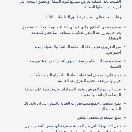
الطبيب بعد العملية بغرض تسريع فترة الشفاء وتحقيق النتيجة التي
أجريت من اجلها العملية.
وعليه، يجب على المريض تطبيق التعليمات التالية:
سوف يوصي الدكتور هادي عبيدي باقتناء منتوجات خاصة تستعمل
بعد عملية زراعة الشعر للعناية بالمنطقة المانحة والمنطقة
المتقبلة.
من الضروري تجنب حك المنطقة المانحة والمتقبلة لمدة
أسبوعين.
سوف يصف لك الطبيب مضاد حيوي لتجنب حدوث عدوى بعد
العملية.
يمنع على المريض استخدام الماء الساخن او التواجد بأماكن
حرارتها مرتفعة لتجنب التعرق بعد العملية.
يجب ان يلتزم المريض بتغيير الضمادات والمحافظة على نظافة
المنطقة المانحة والمتقبلة.
يمنع استعمال جميع مستحضرات العناية بالشعر الى ان يأذن لك
الطبيب بذلك.
يمنع استخدام مجفف الشعر.
خلال الأسبوع الثاني من العملية سوف تظهر بعض القشور حول
فروة الراس يجب على المريض استخدام كريم مربط.