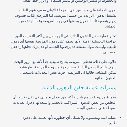
والخطوط او لتكبير الوجنتين او لتكبير الشفاه او ابراز خط الفك.
تجرى العملية على مرحلتين، في المرحلة الأولى سوف يقوم الطبيب
بشفط الدهون الزائدة من جسم المريضة. اما المرحلة الثانية فسوف
يقوم بتصفية تلك الدهون وحقنها في وجه المريضة وفقاً للهدف من
العملية.
تعتبر عملية حقن الدهون الذاتية في الوجه من بين أكثر التقنيات الغير
جراحية التجميلية الامنة، لأنها تعتمد على دهون المريضة نفسها أي دهون
طبيعية وليست مواد مصنعة قد يرفضها الجسم او قد يترك تجاهها رد فعل
تحسسي.
علاوة على ذلك، تحظى المريضة بنتائج طبيعية جداً لأنه مع مرور الوقت
سوف تلتئم الدهون الذاتية وتصبح جزء من وجه المريضة بطريقة لا
يمكن اكتشاف خلالها ان المريضة اجرت بعض التعديلات باستعمال
الدهون الذاتية.
مميزات عملية حقن الدهون الذاتية
-عملية مزدوجة تسمح بإجراء أكثر من تدخل تجميلي في الان نفسه، أي
التخلص من بعض الدهون المتراكمة بالجسم واستغلالها لإجراء تعديلات
بسيطة على مستوى الوجه.
عملية امنة ومضمونة ولا تشكل أي خطورة لأنها تعتمد على دهون
طبيعية.