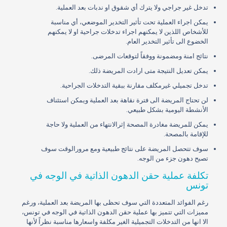
تدخل غير جراجي ولا يترك أي شقوق او ندبات بعد العملية.
يمكن اجراء العملية تحت تأثير التخدير الموضعي، أي مناسبة
للأشخاص اللذين لا يمكنهم اجراء تدخلات جراحية او لا يمكنهم
الخضوع الى تأثير التخدير العام.
نتائج امنة ومضمونة ووفقاً لتوقعات المرضى.
يمكن تعديل النتيجة متى ارادت المريضة ذلك.
تدخل تجميلي غيرمكلف مقارنة ببقية التدخلات الجراحية.
لن تحتاج المريضة الى فترة نقاهة بعد العملية ويمكن استئناف
الأنشطة اليومية بشكل طبيعي.
يمكن للمريضة مغادرة المصحة إثرالانتهاء من العملية ولا حاجة
للإقامة بالمصحة.
سوف تتحصل المريضة على نتائج طبيعية ومع مرورالوقت سوف
تصبح دهون جزء من الوجه.
تكلفة عملية حقن الدهون الذاتية في الوجه في
تونس
رغم الفوائد المتعددة التي سوف تحظى بها المريضة بعد العملية، ورغم
مميزات التي تتميز بها عملية حقن الدهون الذاتية في الوجه في تونس،
الا انها من التدخلات التجميلية الغير مكلفة واسعارها مناسبة نظراً لأنها