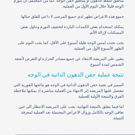
مناطق شفط الدهون او مناطق حقن الوجه. كما من المحتمل ان يتورم
الوجه قليلاً خلال اليوم الأول من العملية.
جميع هذه الاعراض تظهر لدى جميع المرضى لا داعي للقلق حيالها.
يمكنك استخدام بعض الكمدات الباردة لتخفيف التورم وتناول بعض
المسكنات لإزالة الألم.
يجب تجنب لمس الوجه طيلة أسبوع على الأقل، كما يجب النوم على
الظهر الأسبوع الأول من العملية.
يتعين على المريضة الابتعاد عن جميع مصادر الحرارة او التعرض لأشعة
الشمس لمدة أسبوع.
نتيجة عملية حقن الدهون الذاتية في الوجه
المميز في تقنية حقن الدهون الذاتية في الوجه هو نتائجها الفورية التي
تتحصل عليها المريضة إثر الانتهاء من العملية مباشرة اذ يمكنها ملاحظة
الفرق والنتيجة الأولية للعملية.
اما فيما يتعلق بالنتيجة النهائية، يجب على المريضة الانتظار الى حين
تعافي الوجه بالكامل وزوال الاعراض المحتملة بعد العملية لمعرفة
النتيجة.