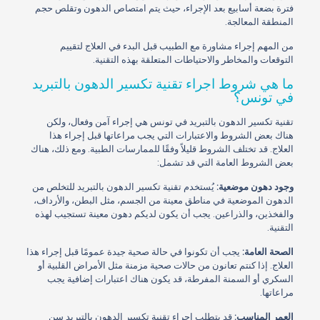
فترة بضعة أسابيع بعد الإجراء، حيث يتم امتصاص الدهون وتقلص حجم
المنطقة المعالجة.
من المهم إجراء مشاورة مع الطبيب قبل البدء في العلاج لتقييم
التوقعات والمخاطر والاحتياطات المتعلقة بهذه التقنية.
ما هي شروط اجراء تقنية تكسير الدهون بالتبريد
في تونس؟
تقنية تكسير الدهون بالتبريد في تونس هي إجراء آمن وفعال، ولكن
هناك بعض الشروط والاعتبارات التي يجب مراعاتها قبل إجراء هذا
العلاج. قد تختلف الشروط قليلاً وفقًا للممارسات الطبية. ومع ذلك، هناك
بعض الشروط العامة التي قد تشمل:
وجود دهون موضعية:
يُستخدم تقنية تكسير الدهون بالتبريد للتخلص من
الدهون الموضعية في مناطق معينة من الجسم، مثل البطن، والأرداف،
والفخذين، والذراعين. يجب أن يكون لديكم دهون معينة تستجيب لهذه
التقنية.
الصحة العامة:
يجب أن تكونوا في حالة صحية جيدة عمومًا قبل إجراء هذا
العلاج. إذا كنتم تعانون من حالات صحية مزمنة مثل الأمراض القلبية أو
السكري أو السمنة المفرطة، قد يكون هناك اعتبارات إضافية يجب
مراعاتها.
العمر المناسب:
قد يتطلب إجراء تقنية تكسير الدهون بالتبريد سن