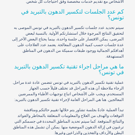
الأشخاص مع تقديم خدمات مخصصة وفق احتياجات كلّ شخص.
كم عدد الجلسات لتكسير الدهون بالتبريد في
تونس؟
سيتم تحديد عدد جلسات تكسير الدهون بالتبريد في تونس الموصى به
لتحقيق النتائج المرجوة خلال استشارتكم الأولية. بالنسبة لبعض
المرضى، يمكن الاقتصار على جلسة واحدة، بينما يحتاج البعض الآخر إلى
عدة جلسات حسب كمية الدهون المعالجة. يعتمد عدد العلاجات على
أهدافكم الجمالية ووجود طبقات سميكة من الدهون في المناطق
المستهدفة.
ما هي مراحل اجراء تقنية تكسير الدهون بالتبريد
في تونس؟
عملية تقنية تكسير الدهون بالتبريد في تونس تتضمن عادة عدة مراحل.
الرجاء ملاحظة أن هذه المراحل قد تختلف قليلاً حسب الجهاز
المستخدم، ويجب على الأشخاص اتباع توجيهات الأطباء والممرضين
المعالجين. هنا هي المراحل العامة لإجراء تقنية تكسير الدهون بالتبريد:
تبدأ العملية عادةً بجلسة تشاور يتم خلالها تقييم حالتكم ومناقشة
التوقعات والهدف من العلاج والمعلومات المتعلقة بالمخاطر والفوائد
والنتائج المتوقعة. كما سيتم تحديد المناطق المحددة في جسمكم التي
ترغبون في إزالة الدهون الموضعية منها. يمكن أن تشمل هذه المناطق
البطن والأرداف والفخذين والذراعين وغيرها.