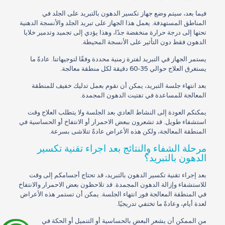
فيما بعد، سيتم وضع جهاز تكسير الدهون بالتبريد على الجلد في
المناطق المستهدفة. يعمل هذا الجهاز على تبريد الجلد والأنسجة الدهنية
تحتها إلى درجة حرارة منخفضة جدًا، وهذا يؤدي إلى تجميد وتدمير خلايا
الدهون فقط دون التأثير على الأنسجة المحيطة.
يستمر الجهاز في التبريد لفترة زمنية محددة وفقًا لتوجيهاتنا. عادةً ما
يستغرق العلاج حوالي 35-60 دقيقة لكل منطقة معالجة.
بعد انتهاء جلسة التبريد، يمكن أن نقوم بعمل تدليك خفيف للمنطقة
المعالجة للمساعدة في تفتيت الدهون المجمدة.
يمكنكم العودة إلى النشاط العادي بعد الجلسة ولا يتطلب العلاج وقت
استشفاء طويل. قد تشعرون ببعض الاحمرار أو الانتفاخ أو الحساسية في
المنطقة المعالجة، ولكن هذه الأعراض عادةً تتلاشى بسرعة.
مرحلة الشفاء والنتائج بعد اجراء تقنية تكسير
الدهون بالتبريد؟
بعد إجراء تقنية تكسير الدهون بالتبريد، قد تحتاج أجسامكم إلى وقت
للاستشفاء وإزالة الدهون المجمدة. قد تلاحظون بعض الاحمرار والانتفاخ
في المنطقة المعالجة فور انتهاء الجلسة. يمكن أن تستمر هذه الأعراض
لعدة أيام، وعادةً ما تختفي تدريجيًا.
من الممكن أن يشعر البعض بالحساسية أو التنميل أو الحكة في