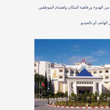
م إجراء هذه العلاجات في فندق 5 نجوم حيث يستفيد المريض من الهدوء ورفاهية المكان واهتمام الموظفين
لهاتف أو بالفيديو.